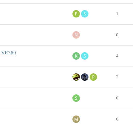
1
0
w VR360
4
2
0
0