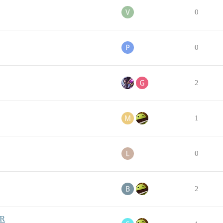
0
0
2
1
0
2
VR