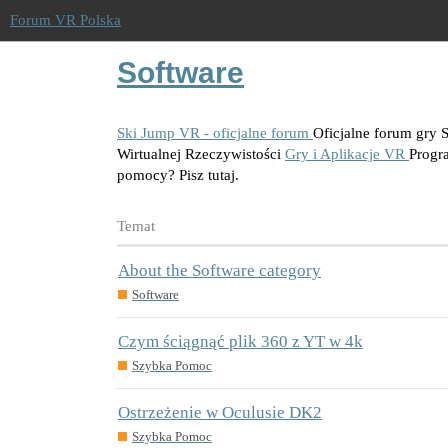
Forum VR Polska
Software
Ski Jump VR - oficjalne forum
Oficjalne forum gry
Wirtualnej Rzeczywistości
Gry i Aplikacje VR
Progr
pomocy? Pisz tutaj.
Temat
About the Software category
Software
Czym ściągnąć plik 360 z YT w 4k
Szybka Pomoc
Ostrzeżenie w Oculusie DK2
Szybka Pomoc