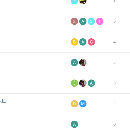
1
3
4
2
3
li.
2
0