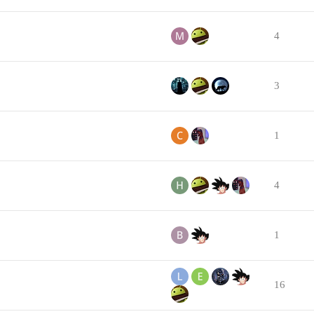
4
3
1
4
1
16