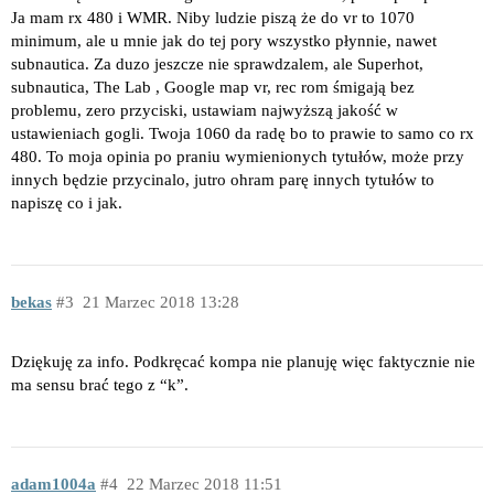
Ja mam rx 480 i WMR. Niby ludzie piszą że do vr to 1070
minimum, ale u mnie jak do tej pory wszystko płynnie, nawet
subnautica. Za duzo jeszcze nie sprawdzalem, ale Superhot,
subnautica, The Lab , Google map vr, rec rom śmigają bez
problemu, zero przyciski, ustawiam najwyższą jakość w
ustawieniach gogli. Twoja 1060 da radę bo to prawie to samo co rx
480. To moja opinia po praniu wymienionych tytułów, może przy
innych będzie przycinalo, jutro ohram parę innych tytułów to
napiszę co i jak.
bekas
3
21 Marzec 2018 13:28
Dziękuję za info. Podkręcać kompa nie planuję więc faktycznie nie
ma sensu brać tego z “k”.
adam1004a
4
22 Marzec 2018 11:51