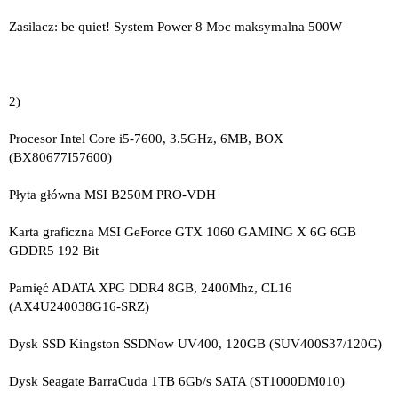
Zasilacz: be quiet! System Power 8 Moc maksymalna 500W
2)
Procesor Intel Core i5-7600, 3.5GHz, 6MB, BOX
(BX80677I57600)
Płyta główna MSI B250M PRO-VDH
Karta graficzna MSI GeForce GTX 1060 GAMING X 6G 6GB
GDDR5 192 Bit
Pamięć ADATA XPG DDR4 8GB, 2400Mhz, CL16
(AX4U240038G16-SRZ)
Dysk SSD Kingston SSDNow UV400, 120GB (SUV400S37/120G)
Dysk Seagate BarraCuda 1TB 6Gb/s SATA (ST1000DM010)