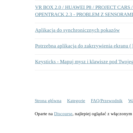
VR BOX 2.0 / HUAWEI P8 / PROJECT CARS /
OPENTRACK 2.3 - PROBLEM Z SENSORAM
Aplikacja do synchronicznych pokazów
Potrzebna aplikacja do zakrzywienia ekranu ( b
Keysticks - Mapuj mysz i klawisze pod Twoje
Strona główna
Kategorie
FAQ/Przewodnik
Wa
Oparte na
Discourse
, najlepiej oglądać z włączonym