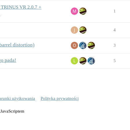
 TRINUS VR 2.0.7 +
1
I
4
arrel distortion)
3
go pada!
5
runki użytkowania
Polityka prywatności
 JavaScriptem