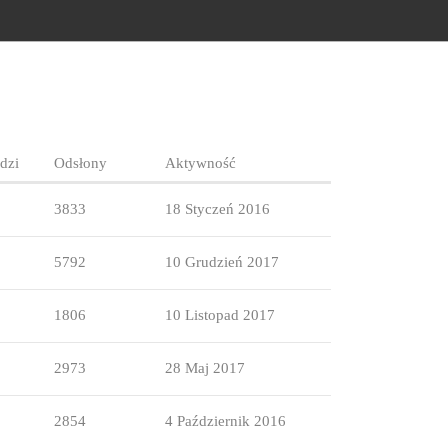
dzi
Odsłony
Aktywność
3833
18 Styczeń 2016
5792
10 Grudzień 2017
1806
10 Listopad 2017
2973
28 Maj 2017
2854
4 Październik 2016