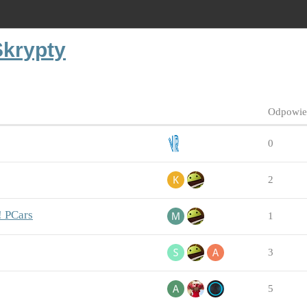
Skrypty
Odpowie
0
2
! PCars
1
3
5