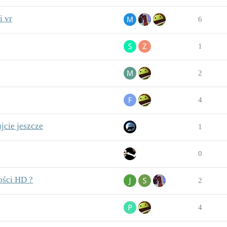
i vr
6
1
2
4
jcie jeszcze
1
0
ości HD ?
2
4