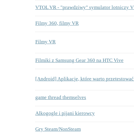
VTOL VR - "prawdziwy" symulator lotniczy 
Filmy 360, filmy VR
Filmy VR
Filmiki z Samsung Gear 360 na HTC Vive
[Android] Aplikacje, które warto przetestować
game thread themselves
Alkogogle i pijani kierowcy
Gry Steam/NonSteam