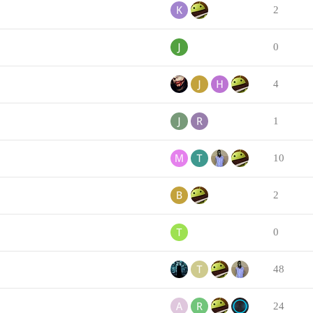
2
0
4
1
10
2
0
48
24