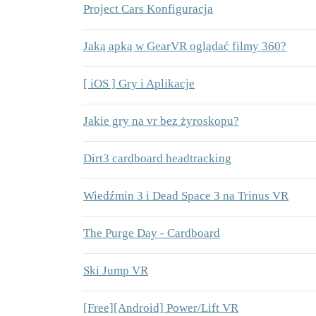
Project Cars Konfiguracja
Jaką apką w GearVR oglądać filmy 360?
[ iOS ] Gry i Aplikacje
Jakie gry na vr bez żyroskopu?
Dirt3 cardboard headtracking
Wiedźmin 3 i Dead Space 3 na Trinus VR
The Purge Day - Cardboard
Ski Jump VR
[Free][Android] Power/Lift VR