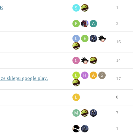
VR
1
3
16
14
 ze sklepu google play.
17
0
3
1