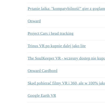
Pytanie laika: "kompatybilność" gier z goglam
Onward
Project Cars i head tracking
Trinus VR po kupnie dalej jako lite
The SoulKeeper VR - wczesny dostęp nie kupu
Onward Cardbord
Skąd pobierać filmy VR i 360, ale w 100% jak
Google Earth VR