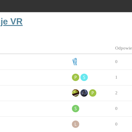
cje VR
Odpowie
0
1
2
0
0