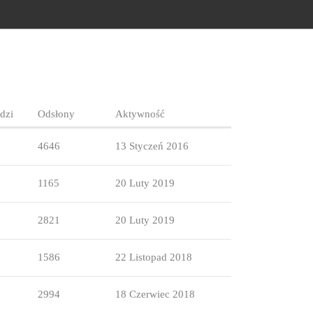
dzi
Odsłony
Aktywność
4646
13 Styczeń 2016
1165
20 Luty 2019
2821
20 Luty 2019
1586
22 Listopad 2018
2994
18 Czerwiec 2018