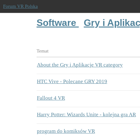
Forum VR Polska
Software
Gry i Aplika
Temat
About the Gry i Aplikacje VR category
HTC Vive - Polecane GRY 2019
Fallout 4 VR
Harry Potter: Wizards Unite - kolejna gra AR
program do komiksów VR