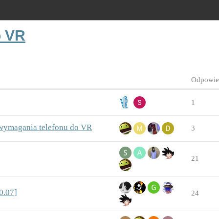
o VR
Odpowie
1
wymagania telefonu do VR
3
21
0.07]
24