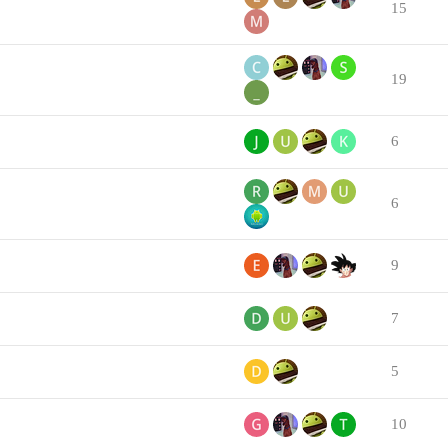
15
19
6
6
9
7
5
10