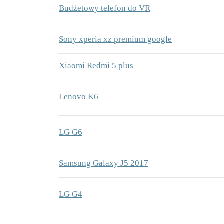
Budżetowy telefon do VR
Sony xperia xz premium google
Xiaomi Redmi 5 plus
Lenovo K6
LG G6
Samsung Galaxy J5 2017
LG G4