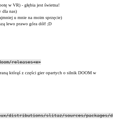
otę w VR) - głębia jest świetna!
 dla nas)
ajmniej u mnie na moim sprzęcie)
zą lewo prawo góra dół! ;D
doom/releases<e>
braną którąś z części gier opartych o silnik DOOM w
nux/distributions/slitaz/sources/packages/d