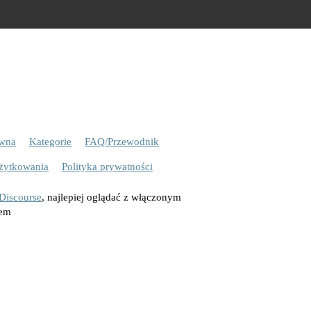
ówna
Kategorie
FAQ/Przewodnik
żytkowania
Polityka prywatności
Discourse
, najlepiej oglądać z włączonym
tem