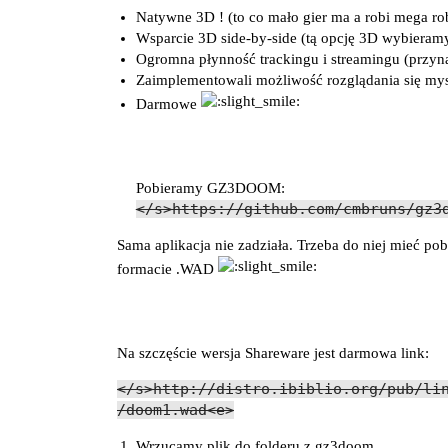
Natywne 3D ! (to co mało gier ma a robi mega rob
Wsparcie 3D side-by-side (tą opcję 3D wybieramy
Ogromna płynność trackingu i streamingu (przyn
Zaimplementowali możliwość rozglądania się mys
Darmowe
Pobieramy GZ3DOOM:
</s>https://github.com/cmbruns/gz3
Sama aplikacja nie zadziała. Trzeba do niej mieć po
formacie .WAD
Na szczęście wersja Shareware jest darmowa link:
</s>http://distro.ibiblio.org/pub/li
/doom1.wad<e>
Wrzucamy plik do folderu z gz3doom