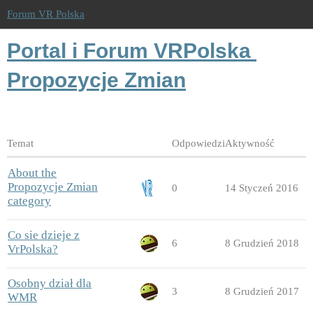
Forum VR Polska
Portal i Forum VRPolska
Propozycje Zmian
Temat
Odpowiedzi
Aktywność
About the
Propozycje Zmian
0
14 Styczeń 2016
category
Co sie dzieje z
6
8 Grudzień 2018
VrPolska?
Osobny dział dla
3
8 Grudzień 2017
WMR