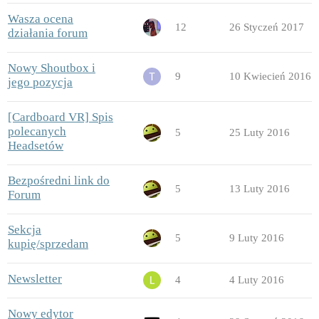
Wasza ocena
12
26 Styczeń 2017
działania forum
Nowy Shoutbox i
9
10 Kwiecień 2016
jego pozycja
[Cardboard VR] Spis
polecanych
5
25 Luty 2016
Headsetów
Bezpośredni link do
5
13 Luty 2016
Forum
Sekcja
5
9 Luty 2016
kupię/sprzedam
Newsletter
4
4 Luty 2016
Nowy edytor