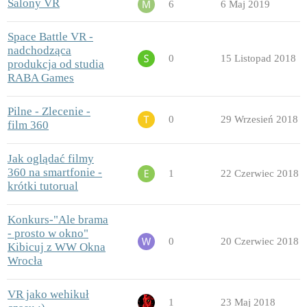
Salony VR
6
6 Maj 2019
Space Battle VR -
nadchodząca
0
15 Listopad 2018
produkcja od studia
RABA Games
Pilne - Zlecenie -
0
29 Wrzesień 2018
film 360
Jak oglądać filmy
360 na smartfonie -
1
22 Czerwiec 2018
krótki tutorual
Konkurs-"Ale brama
- prosto w okno"
0
20 Czerwiec 2018
Kibicuj z WW Okna
Wrocła
VR jako wehikuł
1
23 Maj 2018