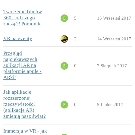
Tworzenie filmów
360 - od czego
5
15 Wrzesień 2017
zacząć? Poradnik
VR na eventy
2
14 Wrzesień 2017
Przegląd
najciekawszych
aplikacji AR na
0
7 Sierpień 2017
platformie apple -
ARkit
Jak aplikacje
rozszerzonej
rzeczywistości
0
5 Lipiec 2017
(aplikacje AR)
zmienią nasz świat?
Immersja w VR - jak