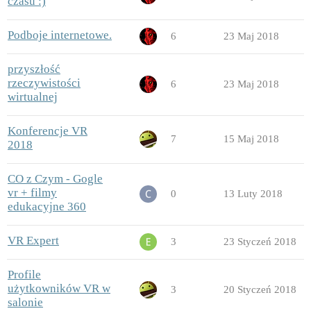
czasu :)
Podboje internetowe.
6
23 Maj 2018
przyszłość
rzeczywistości
6
23 Maj 2018
wirtualnej
Konferencje VR
7
15 Maj 2018
2018
CO z Czym - Gogle
vr + filmy
0
13 Luty 2018
edukacyjne 360
VR Expert
3
23 Styczeń 2018
Profile
użytkowników VR w
3
20 Styczeń 2018
salonie