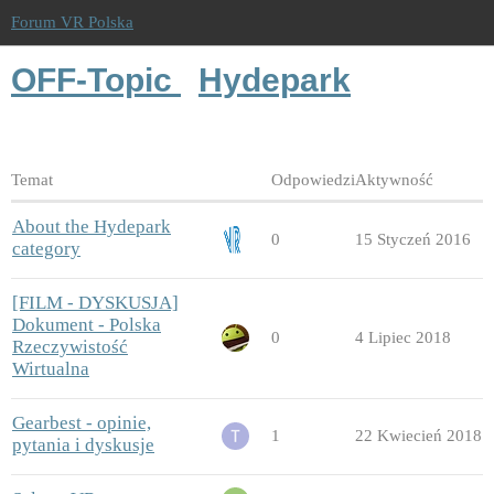
Forum VR Polska
OFF-Topic
Hydepark
Temat
Odpowiedzi
Aktywność
About the Hydepark
0
15 Styczeń 2016
category
[FILM - DYSKUSJA]
Dokument - Polska
0
4 Lipiec 2018
Rzeczywistość
Wirtualna
Gearbest - opinie,
1
22 Kwiecień 2018
pytania i dyskusje