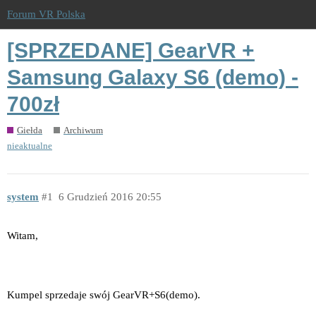
Forum VR Polska
[SPRZEDANE] GearVR +
Samsung Galaxy S6 (demo) -
700zł
Giełda
Archiwum
nieaktualne
system
1
6 Grudzień 2016 20:55
Witam,
Kumpel sprzedaje swój GearVR+S6(demo).