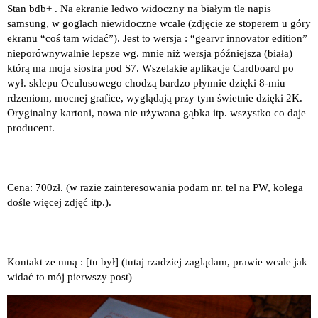
Stan bdb+ . Na ekranie ledwo widoczny na białym tle napis
samsung, w goglach niewidoczne wcale (zdjęcie ze stoperem u góry
ekranu “coś tam widać”). Jest to wersja : “gearvr innovator edition”
nieporównywalnie lepsze wg. mnie niż wersja późniejsza (biała)
którą ma moja siostra pod S7. Wszelakie aplikacje Cardboard po
wył. sklepu Oculusowego chodzą bardzo płynnie dzięki 8-miu
rdzeniom, mocnej grafice, wyglądają przy tym świetnie dzięki 2K.
Oryginalny kartoni, nowa nie używana gąbka itp. wszystko co daje
producent.
Cena: 700zł. (w razie zainteresowania podam nr. tel na PW, kolega
dośle więcej zdjęć itp.).
Kontakt ze mną : [tu był] (tutaj rzadziej zaglądam, prawie wcale jak
widać to mój pierwszy post)