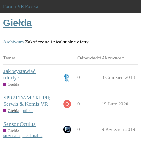
Forum VR Polska
Giełda
Archiwum
Zakończone i nieaktualne oferty.
Temat
Odpowiedzi
Aktywność
Jak wystawiać
oferty?
0
3 Grudzień 2018
Giełda
SPRZEDAM / KUPIĘ
Serwis & Komis VR
0
19 Luty 2020
Giełda
oferta
Sensor Oculus
0
9 Kwiecień 2019
Giełda
sprzedam
,
nieaktualne