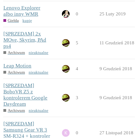
Lenovo Explorer
albo inny WMR
0
25 Luty 2019
Giełda
kupię
[SPRZEDAM] 2x
MOve, Skyrim, PAd
5
11 Grudzień 2018
ps4
Archiwum
nieaktualne
Leap Motion
4
9 Grudzień 2018
Archiwum
nieaktualne
[SPRZEDAM]
BoboVR Z5 z
kontrolerem Google
3
9 Grudzień 2018
Daydream
Archiwum
nieaktualne
[SPRZEDAM]
Samsung Gear VR 3
0
27 Listopad 2018
SM-R324 + kontroler