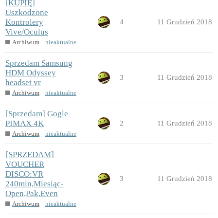
[KUPIĘ]
Uszkodzone
Kontrolery
4
11 Grudzień 2018
Vive/Oculus
Archiwum
nieaktualne
Sprzedam Samsung
HDM Odyssey
3
11 Grudzień 2018
headset vr
Archiwum
nieaktualne
[Sprzedam] Gogle
PIMAX 4K
2
11 Grudzień 2018
Archiwum
nieaktualne
[SPRZEDAM]
VOUCHER
DISCO:VR
3
11 Grudzień 2018
240min,Miesiąc-
Open,Pak.Even
Archiwum
nieaktualne