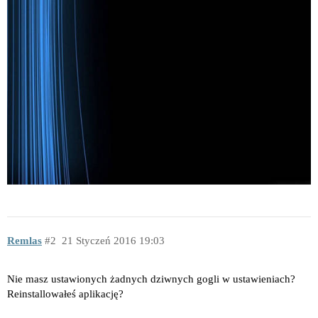
Remlas
2
21 Styczeń 2016 19:03
Nie masz ustawionych żadnych dziwnych gogli w ustawieniach?
Reinstallowałeś aplikację?