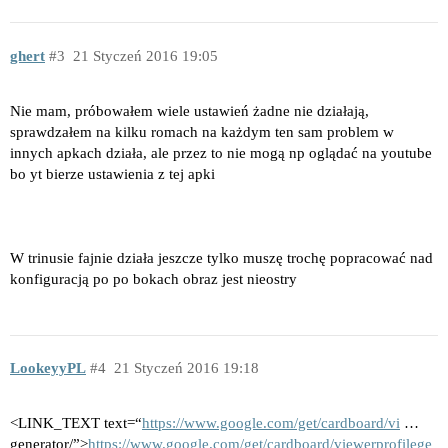
ghert
3
21 Styczeń 2016 19:05
Nie mam, próbowałem wiele ustawień żadne nie działają,
sprawdzałem na kilku romach na każdym ten sam problem w
innych apkach działa, ale przez to nie mogą np oglądać na youtube
bo yt bierze ustawienia z tej apki
W trinusie fajnie działa jeszcze tylko muszę trochę popracować nad
konfiguracją po po bokach obraz jest nieostry
LookeyyPL
4
21 Styczeń 2016 19:18
<LINK_TEXT text=“
https://www.google.com/get/cardboard/vi
…
generator/”>
https://www.google.com/get/cardboard/viewerprofilege