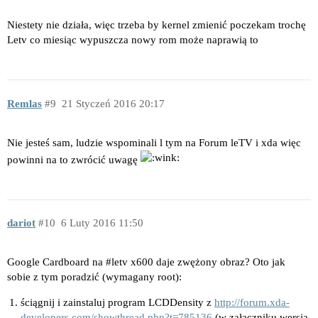
Niestety nie działa, więc trzeba by kernel zmienić poczekam trochę
Letv co miesiąc wypuszcza nowy rom może naprawią to
Remlas
9
21 Styczeń 2016 20:17
Nie jesteś sam, ludzie wspominali l tym na Forum leTV i xda więc
powinni na to zwrócić uwagę
dariot
10
6 Luty 2016 11:50
Google Cardboard na
#letv
x600 daje zwężony obraz? Oto jak
sobie z tym poradzić (wymagany root):
ściągnij i zainstaluj program LCDDensity z
http://forum.xda-
developers.com/showthread.php?t=785136
(w załączniku wersja