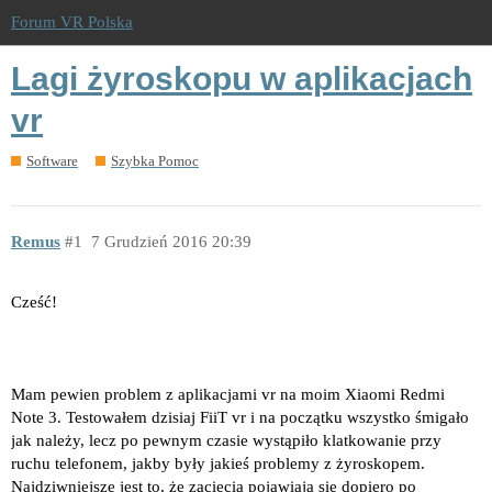
Forum VR Polska
Lagi żyroskopu w aplikacjach
vr
Software
Szybka Pomoc
Remus
1
7 Grudzień 2016 20:39
Cześć!
Mam pewien problem z aplikacjami vr na moim Xiaomi Redmi
Note 3. Testowałem dzisiaj FiiT vr i na początku wszystko śmigało
jak należy, lecz po pewnym czasie wystąpiło klatkowanie przy
ruchu telefonem, jakby były jakieś problemy z żyroskopem.
Najdziwniejsze jest to, że zacięcia pojawiają się dopiero po