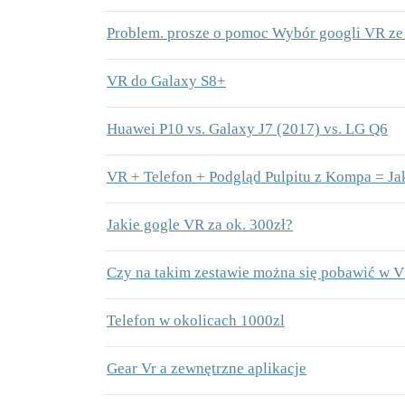
Problem. prosze o pomoc Wybór googli VR ze
VR do Galaxy S8+
Huawei P10 vs. Galaxy J7 (2017) vs. LG Q6
VR + Telefon + Podgląd Pulpitu z Kompa = Ja
Jakie gogle VR za ok. 300zł?
Czy na takim zestawie można się pobawić w 
Telefon w okolicach 1000zl
Gear Vr a zewnętrzne aplikacje