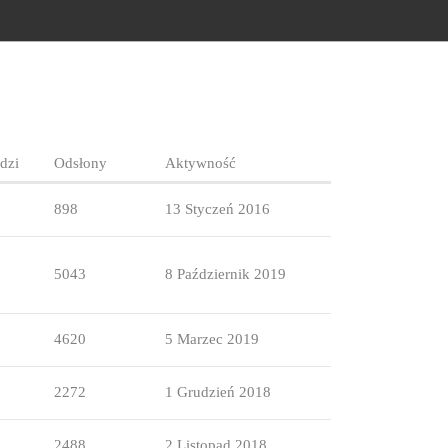
dzi
Odsłony
Aktywność
898
13 Styczeń 2016
5043
8 Październik 2019
4620
5 Marzec 2019
2272
1 Grudzień 2018
2488
2 Listopad 2018