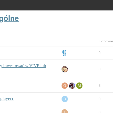
gólne
Odpowie
0
zy inwestować w VIVE lub
0
8
 player?
0
0