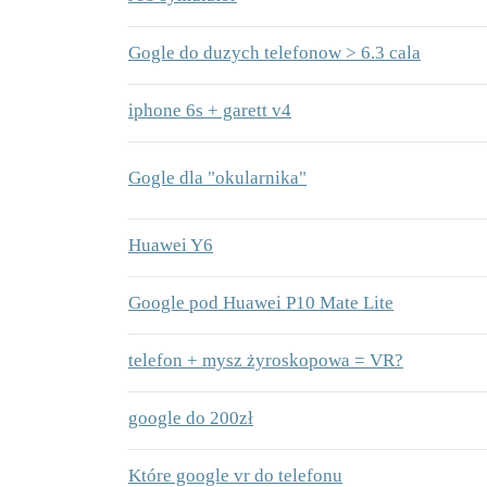
Gogle do duzych telefonow > 6.3 cala
iphone 6s + garett v4
Gogle dla "okularnika"
Huawei Y6
Google pod Huawei P10 Mate Lite
telefon + mysz żyroskopowa = VR?
google do 200zł
Które google vr do telefonu