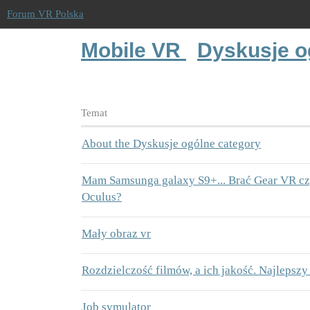
Forum VR Polska
Mobile VR
Dyskusje o
Temat
About the Dyskusje ogólne category
Mam Samsunga galaxy S9+... Brać Gear VR c
Oculus?
Mały obraz vr
Rozdzielczość filmów, a ich jakość. Najlepszy
Job symulator