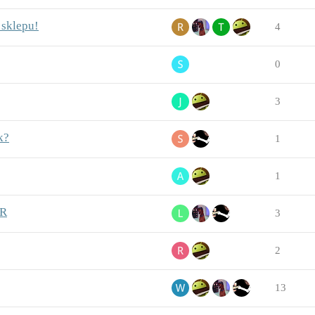
 sklepu!
4
0
3
k?
1
1
VR
3
2
13