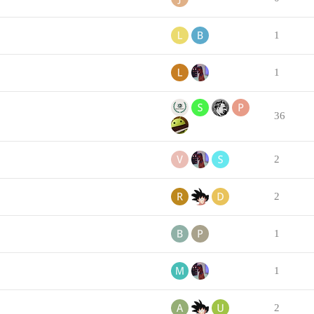
1
1
36
2
2
1
1
2