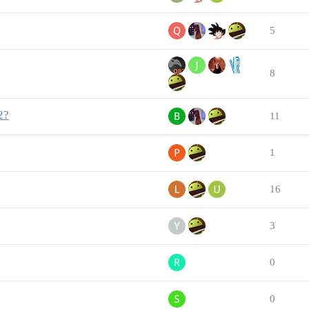
5
8
2?
11
1
16
3
0
0