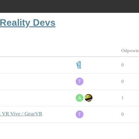
 Reality Devs
Odpowie
0
0
1
 VR Vive / GearVR
0