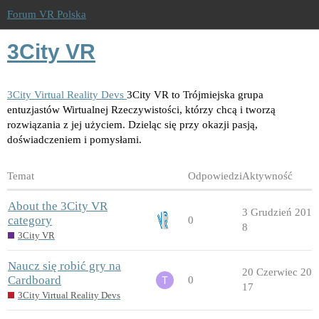
Forum VR Polska
3City VR
3City Virtual Reality Devs
3City VR to Trójmiejska grupa
entuzjastów Wirtualnej Rzeczywistości, którzy chcą i tworzą
rozwiązania z jej użyciem. Dzieląc się przy okazji pasją,
doświadczeniem i pomysłami.
Temat
Odpowiedzi
Aktywność
About the 3City VR
3 Grudzień 201
category
0
8
3City VR
Naucz się robić gry na
20 Czerwiec 20
Cardboard
0
17
3City Virtual Reality Devs