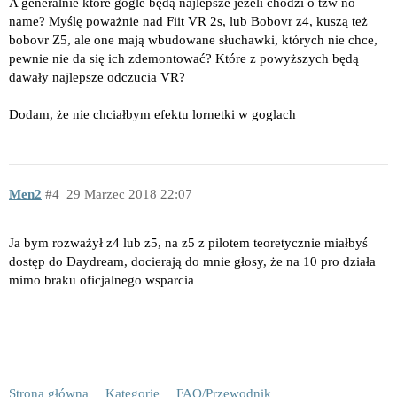
A generalnie które gogle będą najlepsze jeżeli chodzi o tzw no
name? Myślę poważnie nad Fiit VR 2s, lub Bobovr z4, kuszą też
bobovr Z5, ale one mają wbudowane słuchawki, których nie chce,
pewnie nie da się ich zdemontować? Które z powyższych będą
dawały najlepsze odczucia VR?
Dodam, że nie chciałbym efektu lornetki w goglach
Men2
4
29 Marzec 2018 22:07
Ja bym rozważył z4 lub z5, na z5 z pilotem teoretycznie miałbyś
dostęp do Daydream, docierają do mnie głosy, że na 10 pro działa
mimo braku oficjalnego wsparcia
Strona główna
Kategorie
FAQ/Przewodnik