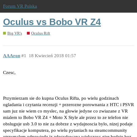
Forum VR Polska
Oculus vs Bobo VR Z4
Big VR's
Oculus Rift
AAAron
1
18 Kwiecień 2018 01:57
Czesc,
Przymierzam sie do kupna Oculus Rifta, po wielu godzinach
ogladania i czytania recenzji + przerozne porownania z HTC i PSVR
sam juz nie wiem co myslec, na glowie jedyne co zwiazane z VR
mialem to Bobo VR Z4 + Moto X Style ale przez to ze telefon nie
obsluguje usb 3.0 to nie za dobrze z wydajnoscia bylo, nizej podaje
specyfikacje komputera, po wielu pytaniach na steamcommunity
otrzymalem odpowiedz iz zdecydowana wiekszosc gier bedzie bez