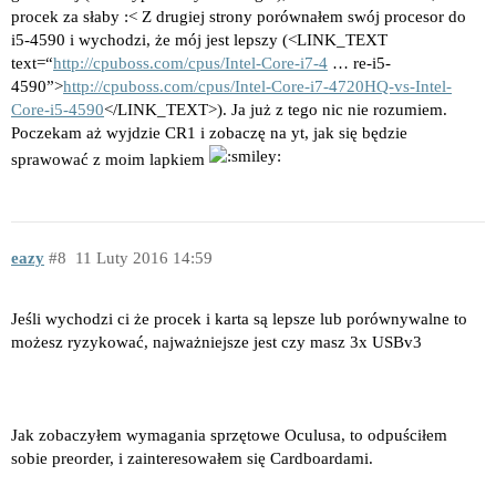
procek za słaby :< Z drugiej strony porównałem swój procesor do
i5-4590 i wychodzi, że mój jest lepszy (<LINK_TEXT
text=“
http://cpuboss.com/cpus/Intel-Core-i7-4
… re-i5-
4590”>
http://cpuboss.com/cpus/Intel-Core-i7-4720HQ-vs-Intel-
Core-i5-4590
</LINK_TEXT>). Ja już z tego nic nie rozumiem.
Poczekam aż wyjdzie CR1 i zobaczę na yt, jak się będzie
sprawować z moim lapkiem
eazy
8
11 Luty 2016 14:59
Jeśli wychodzi ci że procek i karta są lepsze lub porównywalne to
możesz ryzykować, najważniejsze jest czy masz 3x USBv3
Jak zobaczyłem wymagania sprzętowe Oculusa, to odpuściłem
sobie preorder, i zainteresowałem się Cardboardami.