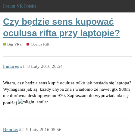
Forum VR Polska
Czy będzie sens kupować
oculusa rifta przy laptopie?
Big VR's
Oculus Rift
Fuilares
1
8 Luty 2016 20:54
Witam, czy będzie sens kupić oculusa tylko jak posiada się laptopa?
Wymagania jak są, każdy chyba zna i wiadomo że nawet gtx 980m
nie dorówna desktopowemu 970. Zapraszam do wypowiadania się
poniżej
Remlas
2
9 Luty 2016 05:56