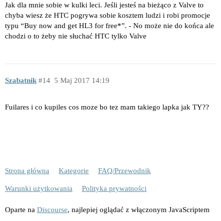
Jak dla mnie sobie w kulki leci. Jeśli jesteś na bieżąco z Valve to
chyba wiesz że HTC pogrywa sobie kosztem ludzi i robi promocje
typu “Buy now and get HL3 for free*”. - No może nie do końca ale
chodzi o to żeby nie słuchać HTC tylko Valve
Szabatnik
14
5 Maj 2017 14:19
Fuilares i co kupiles cos moze bo tez mam takiego lapka jak TY??
Strona główna
Kategorie
FAQ/Przewodnik
Warunki użytkowania
Polityka prywatności
Oparte na
Discourse
, najlepiej oglądać z włączonym JavaScriptem