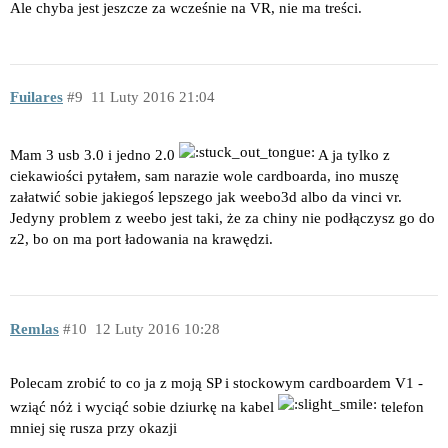
Ale chyba jest jeszcze za wcześnie na VR, nie ma treści.
Fuilares
9
11 Luty 2016 21:04
Mam 3 usb 3.0 i jedno 2.0
A ja tylko z
ciekawiości pytałem, sam narazie wole cardboarda, ino muszę
załatwić sobie jakiegoś lepszego jak weebo3d albo da vinci vr.
Jedyny problem z weebo jest taki, że za chiny nie podłączysz go do
z2, bo on ma port ładowania na krawędzi.
Remlas
10
12 Luty 2016 10:28
Polecam zrobić to co ja z moją SP i stockowym cardboardem V1 -
wziąć nóż i wyciąć sobie dziurkę na kabel
telefon
mniej się rusza przy okazji