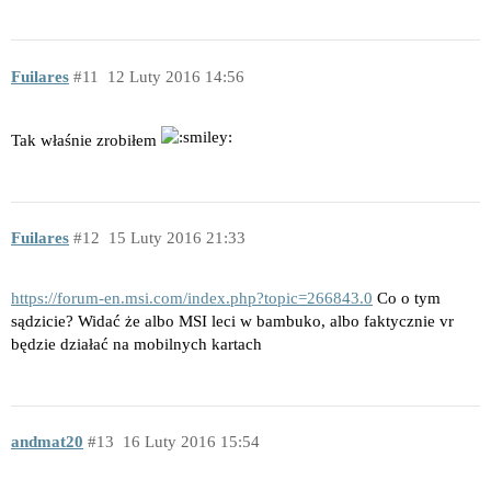
Fuilares
11
12 Luty 2016 14:56
Tak właśnie zrobiłem
Fuilares
12
15 Luty 2016 21:33
https://forum-en.msi.com/index.php?topic=266843.0
Co o tym
sądzicie? Widać że albo MSI leci w bambuko, albo faktycznie vr
będzie działać na mobilnych kartach
andmat20
13
16 Luty 2016 15:54